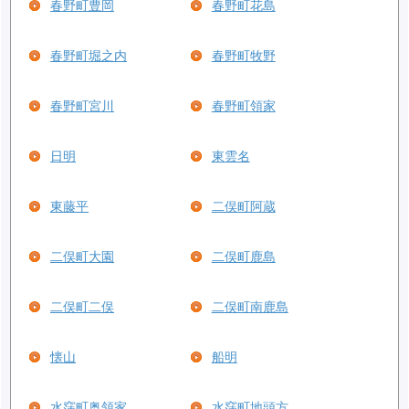
春野町豊岡
春野町花島
春野町堀之内
春野町牧野
春野町宮川
春野町領家
日明
東雲名
東藤平
二俣町阿蔵
二俣町大園
二俣町鹿島
二俣町二俣
二俣町南鹿島
懐山
船明
水窪町奥領家
水窪町地頭方