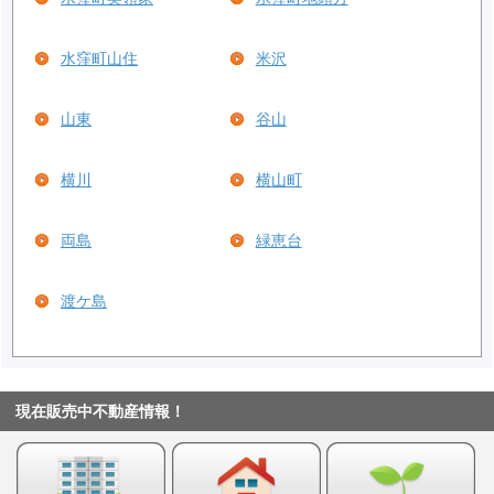
水窪町山住
米沢
山東
谷山
横川
横山町
両島
緑恵台
渡ケ島
現在販売中不動産情報！