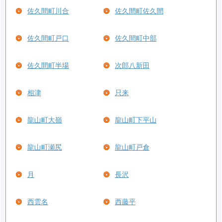
佐久間町川合
佐久間町佐久間
佐久間町戸口
佐久間町中部
佐久間町半場
次郎八新田
相津
只来
龍山町大嶺
龍山町下平山
龍山町瀬尻
龍山町戸倉
月
長沢
西雲名
西藤平