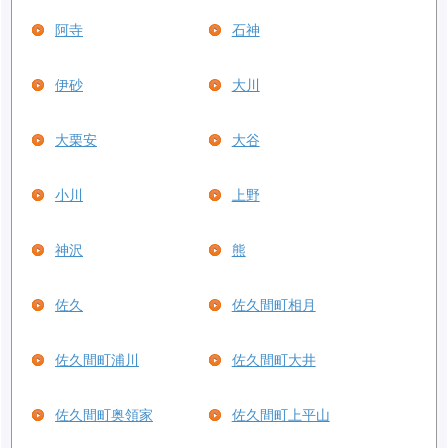
阿寺
石神
伊砂
大川
大栗安
大谷
小川
上野
神沢
熊
佐久
佐久間町相月
佐久間町浦川
佐久間町大井
佐久間町奥領家
佐久間町上平山