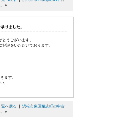
た。
»
を承りました。
がとうございます。
に好評をいただいております。
だきます。
さい。
一覧へ戻る
｜
浜松市東区積志町の中古一
た。
»