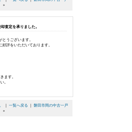
。
»
売却査定を承りました。
がとうございます。
に好評をいただいております。
だきます。
さい。
。
｜
一覧へ戻る
｜
磐田市岡の中古一戸
。
»