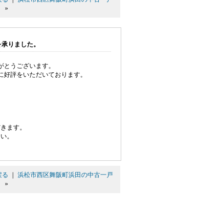
。
»
を承りました。
がとうございます。
に好評をいただいております。
だきます。
さい。
戻る
｜
浜松市西区舞阪町浜田の中古一戸
。
»