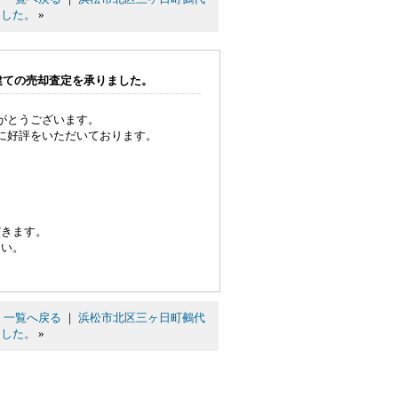
ました。
»
建ての売却査定を承りました。
がとうございます。
に好評をいただいております。
だきます。
さい。
｜
一覧へ戻る
｜
浜松市北区三ヶ日町鵺代
ました。
»